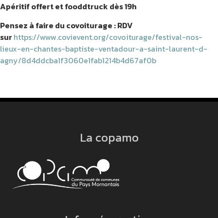
Apéritif offert et fooddtruck dès 19h
Pensez à faire du covoiturage : RDV
sur
https://www.covievent.org/covoiturage/festival-nos-
lieux-en-chantes-baptiste-ventadour-a-saint-laurent-d-
agny/8d4ddcba1f3060e1fab1214b4d67af0b
La copamo